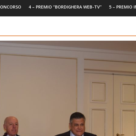
 CONCORSO
4 – PREMIO “BORDIGHERA WEB-TV”
5 – PREMIO 