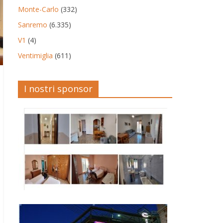
Monte-Carlo
(332)
Sanremo
(6.335)
V1
(4)
Ventimiglia
(611)
I nostri sponsor