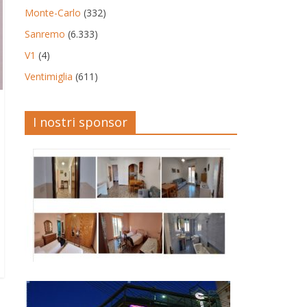
Monte-Carlo
(332)
Sanremo
(6.333)
V1
(4)
Ventimiglia
(611)
I nostri sponsor