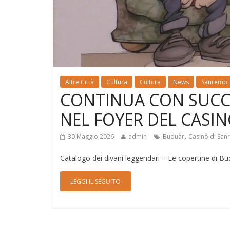
Altre Città
Cultura
Cultura
News
Sanremo
CONTINUA CON SUCC
NEL FOYER DEL CASIN
,
30 Maggio 2026
admin
Buduàr
Casinò di Sa
Catalogo dei divani leggendari – Le copertine di 
LEGGI IL SEGUITO