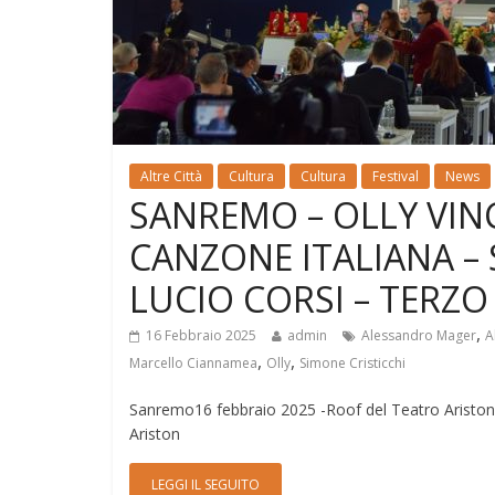
Altre Città
Cultura
Cultura
Festival
News
SANREMO – OLLY VINCE
CANZONE ITALIANA –
LUCIO CORSI – TERZO
,
16 Febbraio 2025
admin
Alessandro Mager
A
,
,
Marcello Ciannamea
Olly
Simone Cristicchi
Sanremo16 febbraio 2025 -Roof del Teatro Ariston
Ariston
LEGGI IL SEGUITO