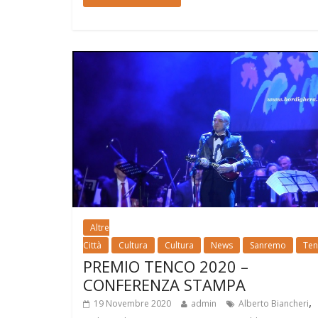
Altre
Città
Cultura
Cultura
News
Sanremo
Ten
PREMIO TENCO 2020 –
CONFERENZA STAMPA
,
19 Novembre 2020
admin
Alberto Biancheri