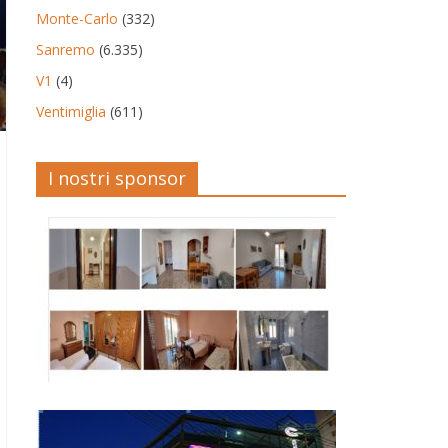
Monte-Carlo
(332)
Sanremo
(6.335)
V1
(4)
Ventimiglia
(611)
I nostri sponsor