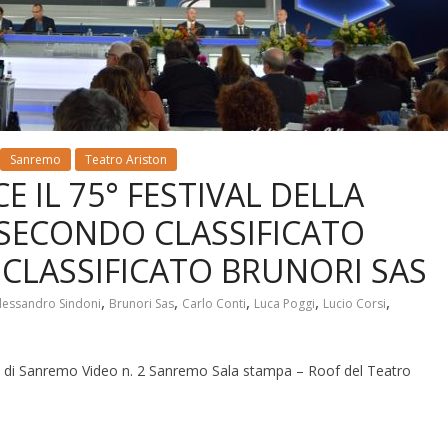
Sanremo
Teatro Ariston
 IL 75° FESTIVAL DELLA
 SECONDO CLASSIFICATO
 CLASSIFICATO BRUNORI SAS
,
,
,
,
,
lessandro Sindoni
Brunori Sas
Carlo Conti
Luca Poggi
Lucio Corsi
 di Sanremo Video n. 2 Sanremo Sala stampa – Roof del Teatro