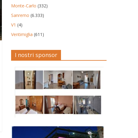
Monte-Carlo
(332)
Sanremo
(6.333)
V1
(4)
Ventimiglia
(611)
I nostri sponsor