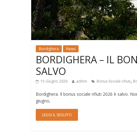
Bordighera
News
BORDIGHERA – IL BONU
SALVO
,
15 Giugno 2026
admin
Bonus Sociale rifiuti
Bo
Bordighera. Il bonus sociale rifiuti 2026 è salvo. No
giugno,
LEGGI IL SEGUITO