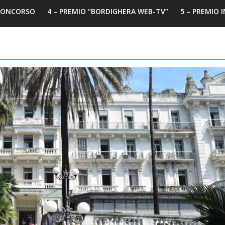
 CONCORSO
4 – PREMIO “BORDIGHERA WEB-TV”
5 – PREMIO 