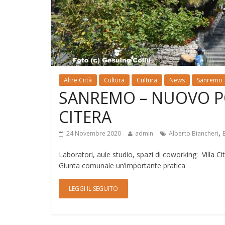
Altre Città
Cultura
Cultura
News
Sanremo
SANREMO – NUOVO PO
CITERA
,
24 Novembre 2020
admin
Alberto Biancheri
Laboratori, aule studio, spazi di coworking: Villa 
Giunta comunale un’importante pratica
LEGGI IL SEGUITO