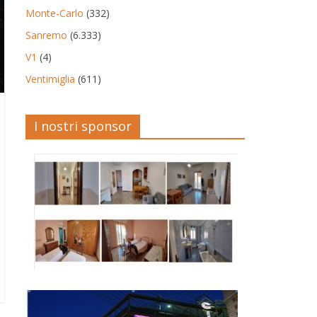
Monte-Carlo
(332)
Sanremo
(6.333)
V1
(4)
Ventimiglia
(611)
I nostri sponsor