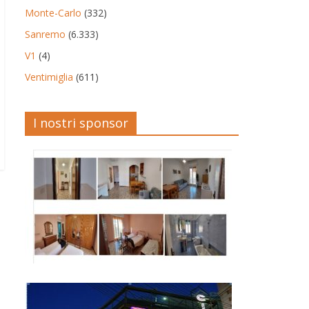
Monte-Carlo
(332)
Sanremo
(6.333)
V1
(4)
Ventimiglia
(611)
I nostri sponsor