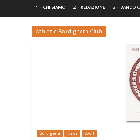
1 – CHI SIAMO
2 – REDAZIONE
3 – BANDO
Athletic Bordighera Club
Bordighera
News
Sport