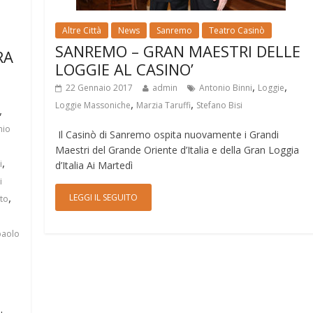
Altre Città
News
Sanremo
Teatro Casinò
SANREMO – GRAN MAESTRI DELLE
RA
LOGGIE AL CASINO’
,
,
22 Gennaio 2017
admin
Antonio Binni
Loggie
,
,
Loggie Massoniche
Marzia Taruffi
Stefano Bisi
,
nio
Il Casinò di Sanremo ospita nuovamente i Grandi
Maestri del Grande Oriente d’Italia e della Gran Loggia
,
i
d’Italia Ai Martedì
i
,
LEGGI IL SEGUITO
to
,
paolo