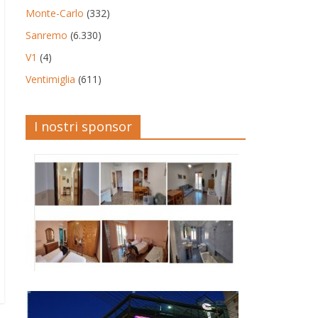
Monte-Carlo
(332)
Sanremo
(6.330)
V1
(4)
Ventimiglia
(611)
I nostri sponsor