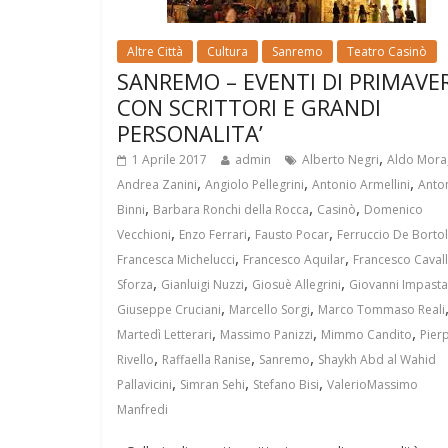
Altre Città
Cultura
Sanremo
Teatro Casinò
SANREMO – EVENTI DI PRIMAVE
CON SCRITTORI E GRANDI
PERSONALITA’
,
1 Aprile 2017
admin
Alberto Negri
Aldo Mora
,
,
,
Andrea Zanini
Angiolo Pellegrini
Antonio Armellini
Anto
,
,
,
Binni
Barbara Ronchi della Rocca
Casinò
Domenico
,
,
,
Vecchioni
Enzo Ferrari
Fausto Pocar
Ferruccio De Bortol
,
,
Francesca Michelucci
Francesco Aquilar
Francesco Cavall
,
,
,
Sforza
Gianluigi Nuzzi
Giosuè Allegrini
Giovanni Impasta
,
,
Giuseppe Cruciani
Marcello Sorgi
Marco Tommaso Reali
,
,
,
Martedì Letterari
Massimo Panizzi
Mimmo Candito
Pier
,
,
,
Rivello
Raffaella Ranise
Sanremo
Shaykh Abd al Wahid
,
,
,
Pallavicini
Simran Sehi
Stefano Bisi
ValerioMassimo
Manfredi