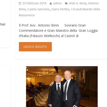
,
23 Febbraio 2018
admin
Aldo A. Mola
Antonio
,
,
,
Binni
Casino Sanremo
Dario Fertilio
I Grandi Maestri della
Massoneria
Nel
Il Prof. Avv. Antonio Binni Sovrano Gran
Commendatore e Gran Maestro della Gran Loggia
d’Italia (Palazzo Vitelleschi) al Casinò di
LEGGI IL SEGUITO