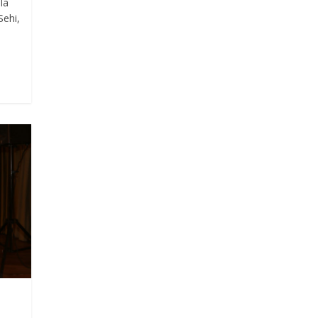
la
Sehi,