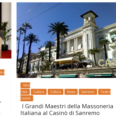
tro
Altre
Città
Cultura
Cultura
News
Sanremo
Teatro
Casinò
L
I Grandi Maestri della Massoneria
Italiana al Casinò di Sanremo
o