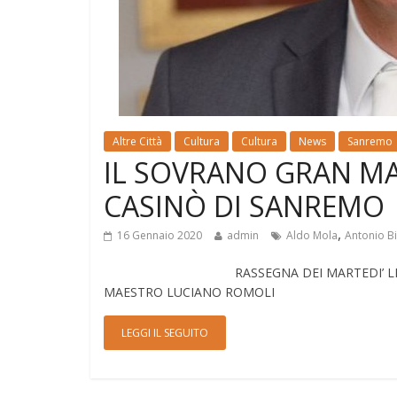
Altre Città
Cultura
Cultura
News
Sanremo
IL SOVRANO GRAN M
CASINÒ DI SANREMO
,
16 Gennaio 2020
admin
Aldo Mola
Antonio Bi
RASSEGNA DEI MARTEDI’ LETTERARI – 
MAESTRO LUCIANO ROMOLI
LEGGI IL SEGUITO