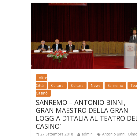
Altre
Città
Cultura
Cultura
News
Sanremo
Tea
Casinò
SANREMO – ANTONIO BINNI,
GRAN MAESTRO DELLA GRAN
LOGGIA D’ITALIA AL TEATRO DE
CASINO’
,
27 Settembre 2018
admin
Antonio Binni
Olm