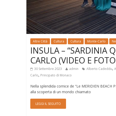
Altre Città
Cultura
Cultura
Monte-Carlo
Ne
INSULA – “SARDINIA
CARLO (VIDEO E FOTO
,
30 Settembre 2023
admin
Alberto Cadeddu
A
,
Carlo
Principato di Monaco
Nella splendida cornice de “Le MERIDIEN BEACH 
alla scoperta di un mondo chiamato
LEGGI IL SEGUITO