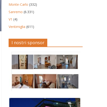
Monte-Carlo
(332)
Sanremo
(6.331)
V1
(4)
Ventimiglia
(611)
I nostri sponsor