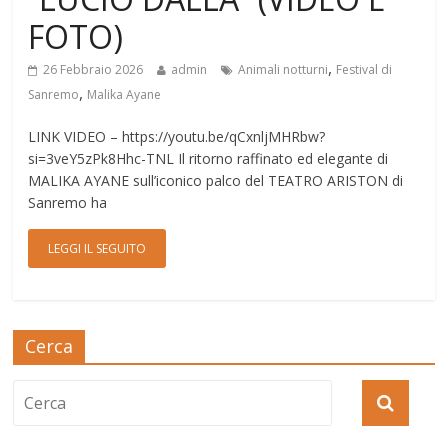
FOTO)
,
26 Febbraio 2026
admin
Animali notturni
Festival di
,
Sanremo
Malika Ayane
LINK VIDEO – https://youtu.be/qCxnljMHRbw?
si=3veY5zPk8Hhc-TNL Il ritorno raffinato ed elegante di
MALIKA AYANE sull’iconico palco del TEATRO ARISTON di
Sanremo ha
LEGGI IL SEGUITO
Cerca