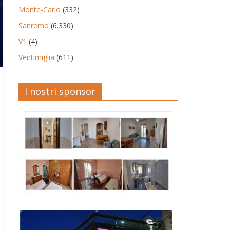
Monte-Carlo
(332)
Sanremo
(6.330)
V1
(4)
Ventimiglia
(611)
I nostri sponsor