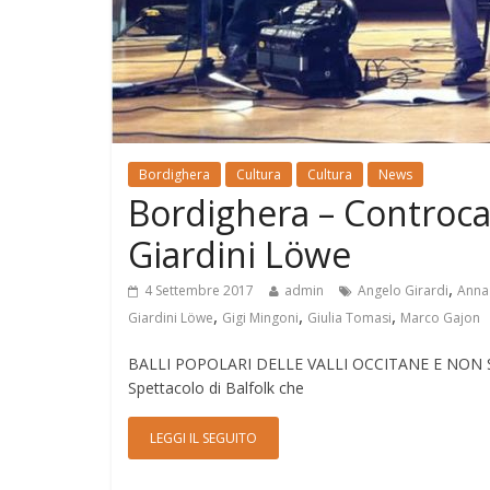
Bordighera
Cultura
Cultura
News
Bordighera – Controca
Giardini Löwe
,
4 Settembre 2017
admin
Angelo Girardi
Anna
,
,
,
Giardini Löwe
Gigi Mingoni
Giulia Tomasi
Marco Gajon
BALLI POPOLARI DELLE VALLI OCCITANE E NON SOL
Spettacolo di Balfolk che
LEGGI IL SEGUITO