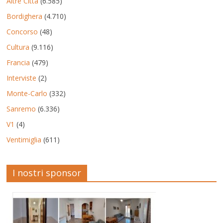
Altre Città
(6.585)
Bordighera
(4.710)
Concorso
(48)
Cultura
(9.116)
Francia
(479)
Interviste
(2)
Monte-Carlo
(332)
Sanremo
(6.336)
V1
(4)
Ventimiglia
(611)
I nostri sponsor