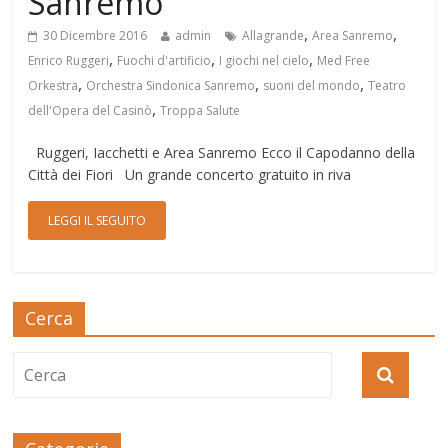
Sanremo
,
,
30 Dicembre 2016
admin
Allagrande
Area Sanremo
,
,
,
Enrico Ruggeri
Fuochi d'artificio
I giochi nel cielo
Med Free
,
,
,
Orkestra
Orchestra Sindonica Sanremo
suoni del mondo
Teatro
,
dell'Opera del Casinò
Troppa Salute
Ruggeri, Iacchetti e Area Sanremo Ecco il Capodanno della
Città dei Fiori Un grande concerto gratuito in riva
LEGGI IL SEGUITO
Cerca