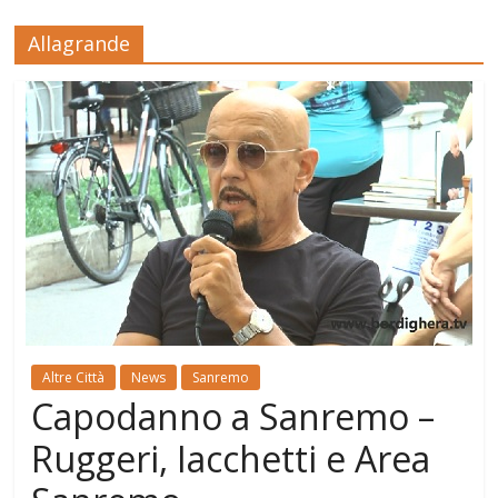
Allagrande
Altre Città
News
Sanremo
Capodanno a Sanremo –
Ruggeri, Iacchetti e Area