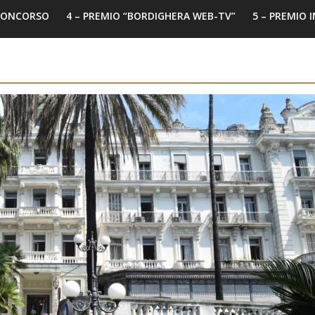
 CONCORSO
4 – PREMIO “BORDIGHERA WEB-TV”
5 – PREMIO 