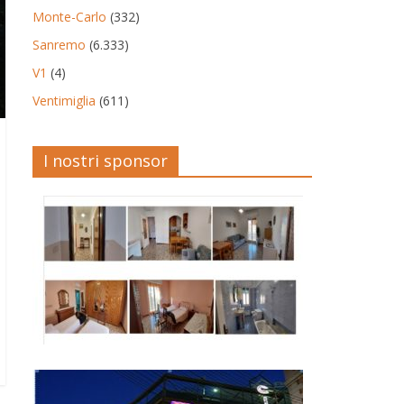
Monte-Carlo
(332)
Sanremo
(6.333)
V1
(4)
Ventimiglia
(611)
I nostri sponsor