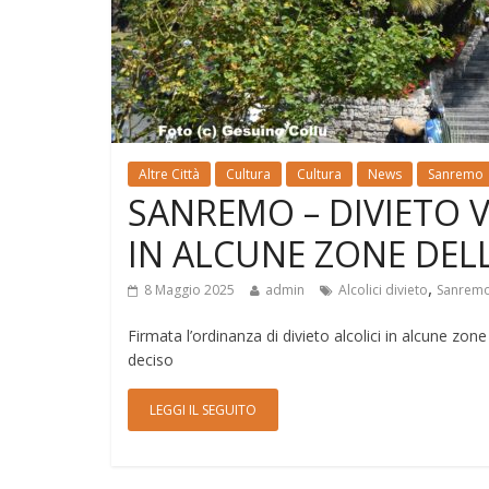
Altre Città
Cultura
Cultura
News
Sanremo
SANREMO – DIVIETO 
IN ALCUNE ZONE DELL
,
8 Maggio 2025
admin
Alcolici divieto
Sanrem
Firmata l’ordinanza di divieto alcolici in alcune zon
deciso
LEGGI IL SEGUITO