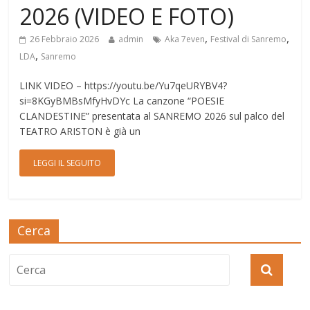
2026 (VIDEO E FOTO)
,
,
26 Febbraio 2026
admin
Aka 7even
Festival di Sanremo
,
LDA
Sanremo
LINK VIDEO – https://youtu.be/Yu7qeURYBV4?
si=8KGyBMBsMfyHvDYc La canzone “POESIE
CLANDESTINE” presentata al SANREMO 2026 sul palco del
TEATRO ARISTON è già un
LEGGI IL SEGUITO
Cerca