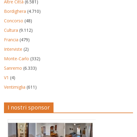
Altre Città
(6.581)
Bordighera
(4.710)
Concorso
(48)
Cultura
(9.112)
Francia
(479)
Interviste
(2)
Monte-Carlo
(332)
Sanremo
(6.333)
V1
(4)
Ventimiglia
(611)
I nostri sponsor