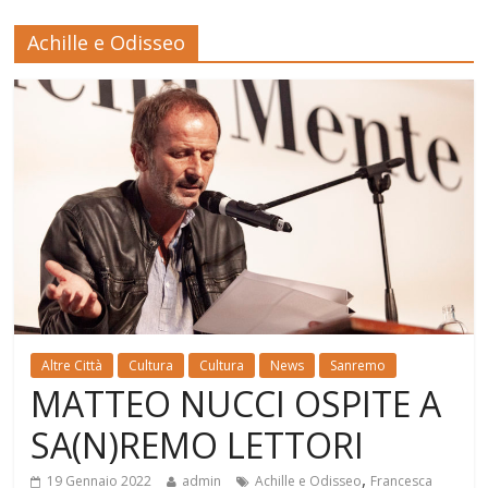
Achille e Odisseo
Altre Città
Cultura
Cultura
News
Sanremo
MATTEO NUCCI OSPITE A
SA(N)REMO LETTORI
,
19 Gennaio 2022
admin
Achille e Odisseo
Francesca