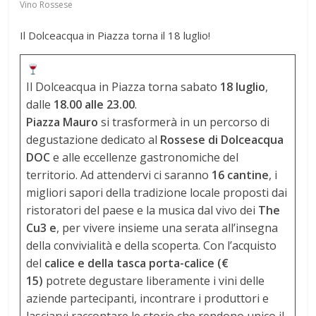
Vino Rossese
Il Dolceacqua in Piazza torna il 18 luglio!
Il Dolceacqua in Piazza torna sabato
18 luglio
,
dalle
18.00 alle 23.00
.
Piazza Mauro
si trasformerà in un percorso di
degustazione dedicato al
Rossese di Dolceacqua
DOC
e alle eccellenze gastronomiche del
territorio. Ad attendervi ci saranno
16 cantine
, i
migliori sapori della tradizione locale proposti dai
ristoratori del paese e la musica dal vivo dei
The
Cu3 e
, per vivere insieme una serata all’insegna
della convivialità e della scoperta. Con l’acquisto
del
calice e della tasca porta-calice (€
15)
potrete degustare liberamente i vini delle
aziende partecipanti, incontrare i produttori e
lasciarvi raccontare le storie che rendono unico il