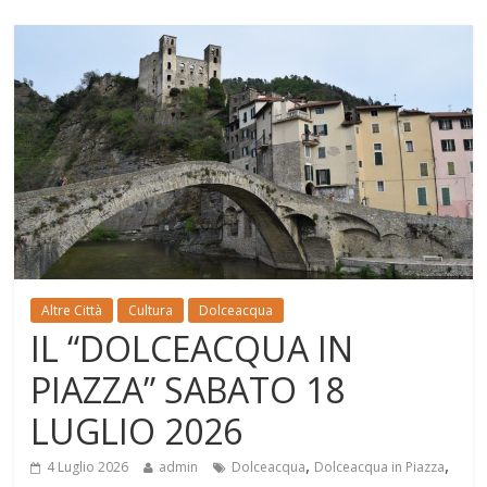
Altre Città
Cultura
Dolceacqua
IL “DOLCEACQUA IN
PIAZZA” SABATO 18
LUGLIO 2026
,
,
4 Luglio 2026
admin
Dolceacqua
Dolceacqua in Piazza