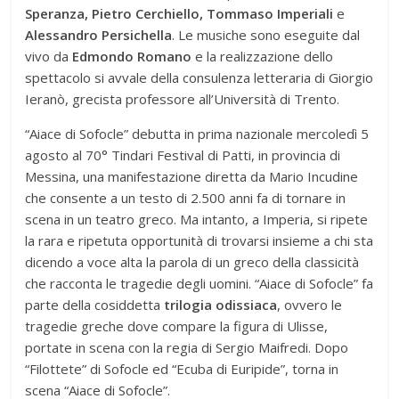
Speranza, Pietro Cerchiello, Tommaso Imperiali
e
Alessandro Persichella
. Le musiche sono eseguite dal
vivo da
Edmondo Romano
e la realizzazione dello
spettacolo si avvale della consulenza letteraria di Giorgio
Ieranò, grecista professore all’Università di Trento.
“Aiace di Sofocle” debutta in prima nazionale mercoledì 5
agosto al 70° Tindari Festival di Patti, in provincia di
Messina, una manifestazione diretta da Mario Incudine
che consente a un testo di 2.500 anni fa di tornare in
scena in un teatro greco. Ma intanto, a Imperia, si ripete
la rara e ripetuta opportunità di trovarsi insieme a chi sta
dicendo a voce alta la parola di un greco della classicità
che racconta le tragedie degli uomini. “Aiace di Sofocle” fa
parte della cosiddetta
trilogia odissiaca
, ovvero le
tragedie greche dove compare la figura di Ulisse,
portate in scena con la regia di Sergio Maifredi. Dopo
“Filottete” di Sofocle ed “Ecuba di Euripide”, torna in
scena “Aiace di Sofocle”.