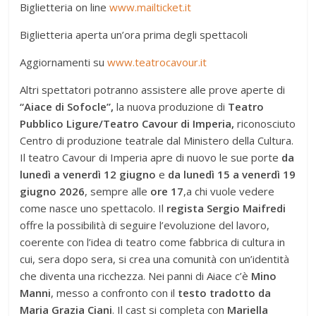
Biglietteria on line
www.mailticket.it
Biglietteria aperta un’ora prima degli spettacoli
Aggiornamenti su
www.teatrocavour.it
Altri spettatori potranno assistere alle prove aperte di
“Aiace di Sofocle”,
la nuova produzione di
Teatro
Pubblico Ligure/Teatro Cavour di Imperia,
riconosciuto
Centro di produzione teatrale dal Ministero della Cultura.
Il teatro Cavour di Imperia apre di nuovo le sue porte
da
lunedì a venerdì 12 giugno
e
da lunedì 15 a venerdì 19
giugno 2026
, sempre alle
ore 17
,a chi vuole vedere
come nasce uno spettacolo. Il
regista Sergio Maifredi
offre la possibilità di seguire l’evoluzione del lavoro,
coerente con l’idea di teatro come fabbrica di cultura in
cui, sera dopo sera, si crea una comunità con un’identità
che diventa una ricchezza. Nei panni di Aiace c’è
Mino
Manni
, messo a confronto con il
testo tradotto da
Maria Grazia Ciani
. Il cast si completa con
Mariella