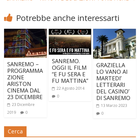
Potrebbe anche interessarti
SANREMO.
SANREMO –
GRAZIELLA
OGGI IL FILM
PROGRAMMA
LO VANO AI
“E FU SERA E
ZIONE
MARTEDI’
FU MATTINA”
ARISTON
LETTERARI
22 Agosto 2014
CINEMA DAL
DEL CASINO’
23 DICEMBRE
0
DI SANREMO
23 Dicembre
13 Marzo 2023
2019
0
0
Cerca