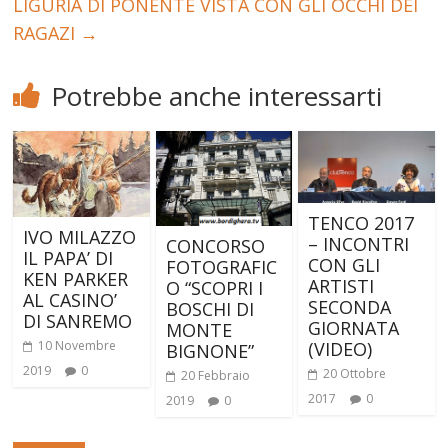
LIGURIA DI PONENTE VISTA CON GLI OCCHI DEI
RAGAZI
→
Potrebbe anche interessarti
TENCO 2017
IVO MILAZZO
– INCONTRI
CONCORSO
IL PAPA’ DI
CON GLI
FOTOGRAFIC
KEN PARKER
ARTISTI
O “SCOPRI I
AL CASINO’
SECONDA
BOSCHI DI
DI SANREMO
GIORNATA
MONTE
(VIDEO)
10 Novembre
BIGNONE”
2019
0
20 Ottobre
20 Febbraio
2017
0
2019
0