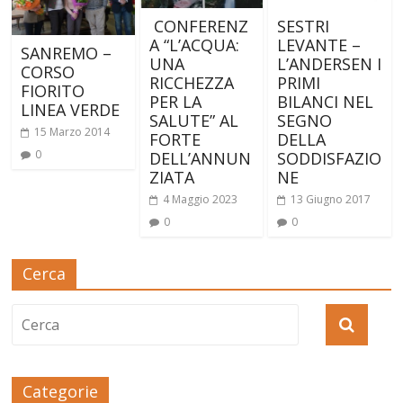
CONFERENZ
SESTRI
A “L’ACQUA:
LEVANTE –
SANREMO –
UNA
L’ANDERSEN I
CORSO
RICCHEZZA
PRIMI
FIORITO
PER LA
BILANCI NEL
LINEA VERDE
SALUTE” AL
SEGNO
15 Marzo 2014
FORTE
DELLA
0
DELL’ANNUN
SODDISFAZIO
ZIATA
NE
4 Maggio 2023
13 Giugno 2017
0
0
Cerca
Categorie