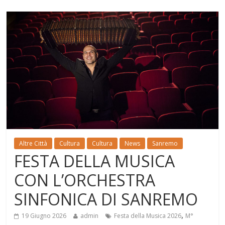
Altre Città
Cultura
Cultura
News
Sanremo
FESTA DELLA MUSICA
CON L’ORCHESTRA
SINFONICA DI SANREMO
,
19 Giugno 2026
admin
Festa della Musica 2026
M°