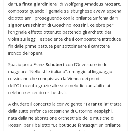
da
“La finta giardiniera”
di Wolfgang Amadeus
Mozart
,
composta quando il geniale salisburghese aveva appena
diciotto anni, proseguendo con la brillante Sinfonia da
“Il
signor Bruschino”
di Gioachino
Rossini
, celebre per
l’originale effetto ottenuto battendo gli archetti dei
violini sui leggii, espediente che il compositore introduce
fin dalle prime battute per sottolineare il carattere
ironico dell’opera.
Spazio poi a Franz
Schubert
con l’Ouverture in do
maggiore “Nello stile italiano”, omaggio al linguaggio
rossiniano che conquistava la Vienna dei primi
dell’Ottocento grazie alle sue melodie cantabili e ai
celebri crescendo orchestrali.
A chiudere il concerto la coinvolgente “
Tarantella
” tratta
dalla suite sinfonica Rossiniana di Ottorino
Respighi
,
nata dalla rielaborazione orchestrale delle musiche di
Rossini per il balletto “La boutique fantasqu”: un brillante