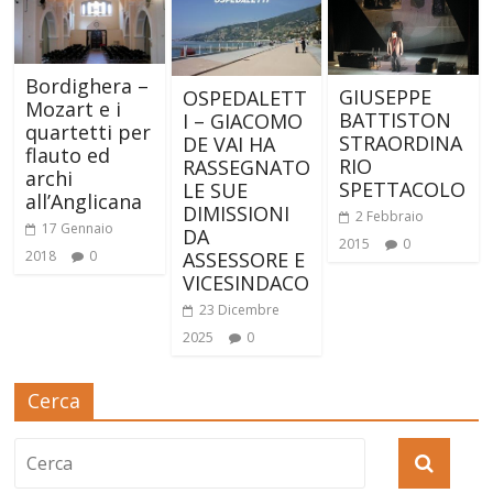
Bordighera –
GIUSEPPE
OSPEDALETT
Mozart e i
BATTISTON
I – GIACOMO
quartetti per
STRAORDINA
DE VAI HA
flauto ed
RIO
RASSEGNATO
archi
SPETTACOLO
LE SUE
all’Anglicana
DIMISSIONI
2 Febbraio
17 Gennaio
DA
2015
0
ASSESSORE E
2018
0
VICESINDACO
23 Dicembre
2025
0
Cerca