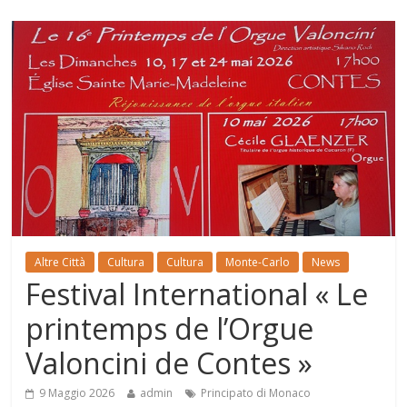
Altre Città
Cultura
Cultura
Monte-Carlo
News
Festival International « Le
printemps de l’Orgue
Valoncini de Contes »
9 Maggio 2026
admin
Principato di Monaco