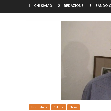
1 – CHI SIAMO
2 – REDAZIONE
3 – BANDO
Bordighera
Cultura
News