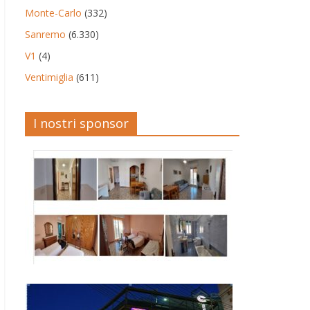
Monte-Carlo
(332)
Sanremo
(6.330)
V1
(4)
Ventimiglia
(611)
I nostri sponsor