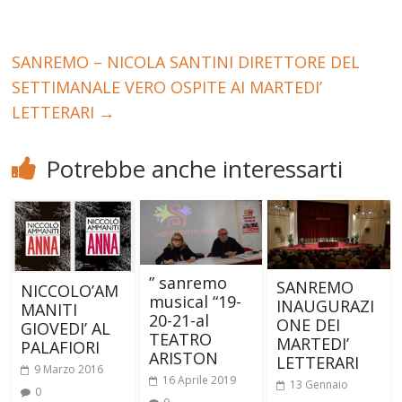
SANREMO – NICOLA SANTINI DIRETTORE DEL
SETTIMANALE VERO OSPITE AI MARTEDI’
LETTERARI
→
Potrebbe anche interessarti
” sanremo
SANREMO
NICCOLO’AM
musical “19-
INAUGURAZI
MANITI
20-21-al
ONE DEI
GIOVEDI’ AL
TEATRO
MARTEDI’
PALAFIORI
ARISTON
LETTERARI
9 Marzo 2016
16 Aprile 2019
13 Gennaio
0