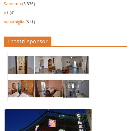
Sanremo
(6.336)
V1
(4)
Ventimiglia
(611)
I nostri sponsor