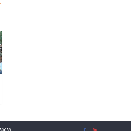
→
8930089