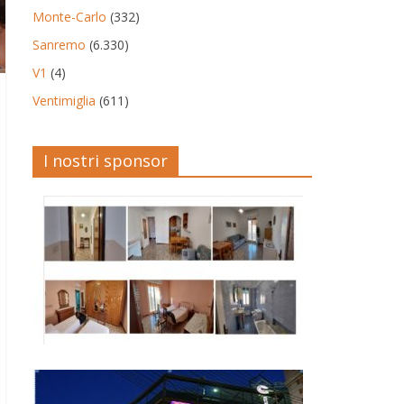
Monte-Carlo
(332)
Sanremo
(6.330)
V1
(4)
Ventimiglia
(611)
I nostri sponsor