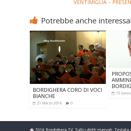
VENTIMIGLIA – PRES
Potrebbe anche interessar
PROPOS
AMMINI
BORDI
BORDIGHERA CORO DI VOCI
15 Genn
BIANCHE
21 Marzo 2016
0
� 2016 Bordighera TV. Tutti i diritti riservati. Testat