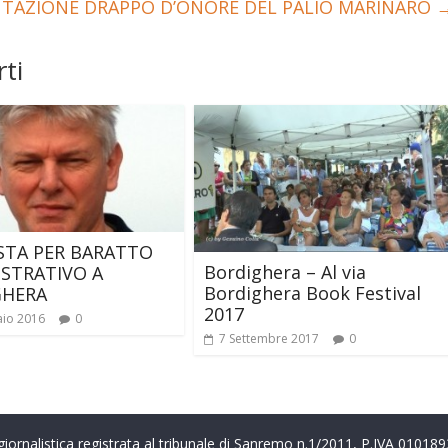
ENTAZIONE DRAPPO D’ONORE DEL PALIO MARINARO
ti
TA PER BARATTO
Bordighera – Al via
STRATIVO A
Bordighera Book Festival
GHERA
2017
aio 2016
0
7 Settembre 2017
0
a giornalistica registrata al tribunale di Sanremo n.1/2011, P.IVA 0101