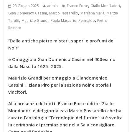
,
,
23 Giugno 2025
admin
Franco Forte
Giallo Mondadori
,
,
,
Gian Domenico Cassini
Marco Passarello
Marilena Marà
Marzia
,
,
,
,
Taruffi
Maurizio Grandi
Paola Maccario
Perinaldo
Pietro
Rainero
“
Dalle antiche pietre misteri, sapori e profumi del
Noir”
e Omaggio a Gian Domenico Cassin nel 400esimo
dalla Nascita 1625- 2025.
Maurizio Grandi per omaggio a Giandomenico
Cassini Tiziana Piro per la sezione noir e storia i
vincitori,
Alla presenza del dott. Franco Forte editor Giallo
Mondadori e del giornalista Marco Passarello che ha
curato l’antologia “Tecnologie del futuro” si è svolta
la cerimonia di premiazione nella
Sala consigliare
Comune di Perinaldo