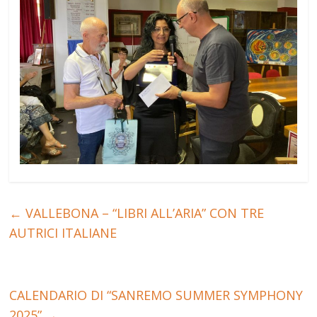
←
VALLEBONA – “LIBRI ALL’ARIA” CON TRE
AUTRICI ITALIANE
CALENDARIO DI “SANREMO SUMMER SYMPHONY
2025”
→