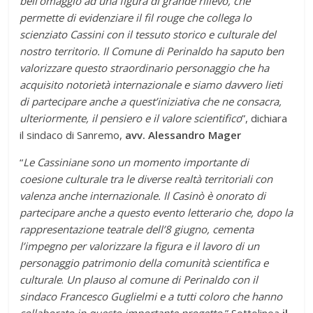
bell’omaggio ad una figura di grande rilievo, che
permette di evidenziare il fil rouge che collega lo
scienziato Cassini con il tessuto storico e culturale del
nostro territorio. Il Comune di Perinaldo ha saputo ben
valorizzare questo straordinario personaggio che ha
acquisito notorietà internazionale e siamo davvero lieti
di partecipare anche a quest’iniziativa che ne consacra,
ulteriormente, il pensiero e il valore scientifico
”, dichiara
il sindaco di Sanremo,
avv. Alessandro Mager
“
Le Cassiniane sono un momento importante di
coesione culturale tra le diverse realtà territoriali con
valenza anche internazionale. Il Casinò è onorato di
partecipare anche a questo evento letterario che, dopo la
rappresentazione teatrale dell’8 giugno, cementa
l’impegno per valorizzare la figura e il lavoro di un
personaggio patrimonio della comunità scientifica e
culturale
.
Un plauso al comune di Perinaldo con il
sindaco Francesco Guglielmi e a tutti coloro che hanno
collaborato in questo importante progetto.
” Sottolinea
il