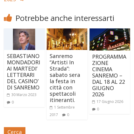
Potrebbe anche interessarti
SEBASTIANO
Sanremo
PROGRAMMA
MONDADORI
“Artisti In
ZIONE
AI MARTEDI’
Strada”:
CINEMA
LETTERARI
sabato sera
SANREMO –
DEL CASINO’
la festa in
DAL 18 AL 22
DI SANREMO
città con
GIUGNO
spettacoli
2026
30 Marzo 2023
itineranti.
17 Giugno 2026
0
1 Settembre
0
2017
0
Cerca