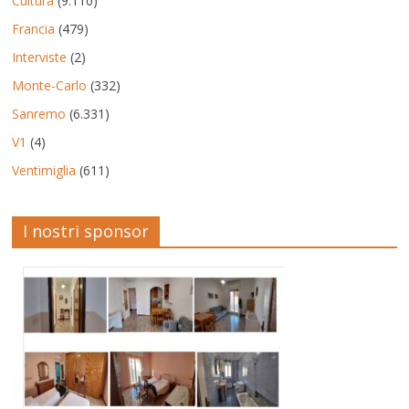
Cultura
(9.110)
Francia
(479)
Interviste
(2)
Monte-Carlo
(332)
Sanremo
(6.331)
V1
(4)
Ventimiglia
(611)
I nostri sponsor