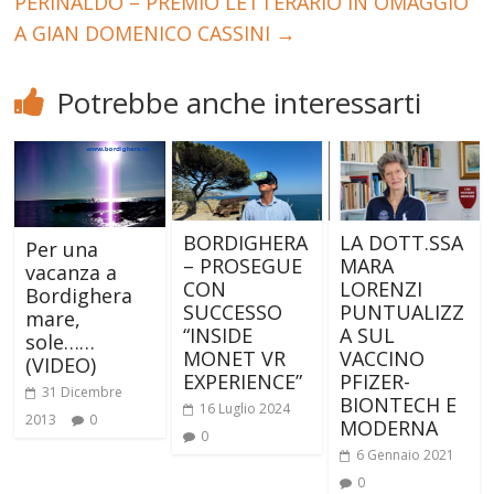
PERINALDO – PREMIO LETTERARIO IN OMAGGIO
A GIAN DOMENICO CASSINI
→
Potrebbe anche interessarti
BORDIGHERA
LA DOTT.SSA
Per una
– PROSEGUE
MARA
vacanza a
CON
LORENZI
Bordighera
SUCCESSO
PUNTUALIZZ
mare,
“INSIDE
A SUL
sole……
MONET VR
VACCINO
(VIDEO)
EXPERIENCE”
PFIZER-
31 Dicembre
BIONTECH E
16 Luglio 2024
2013
0
MODERNA
0
6 Gennaio 2021
0