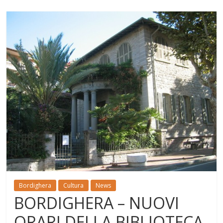
Bordighera
Cultura
News
BORDIGHERA – NUOVI
ORARI DELLA BIBLIOTECA