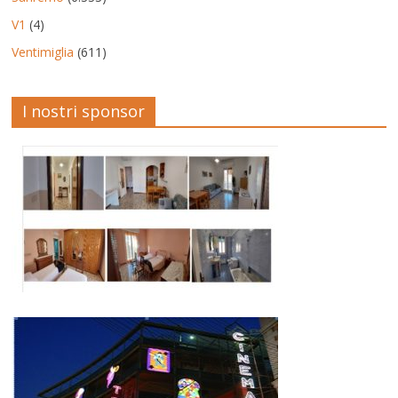
V1
(4)
Ventimiglia
(611)
I nostri sponsor