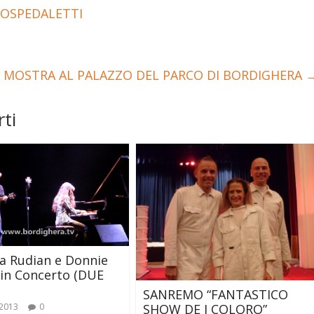
OSPEDALETTI
” MOSTRA AL PALAZZO DEL PARCO DI BORDIGHERA
ti
a Rudian e Donnie
in Concerto (DUE
SANREMO “FANTASTICO
SHOW DE I COLORO”
 2013
0