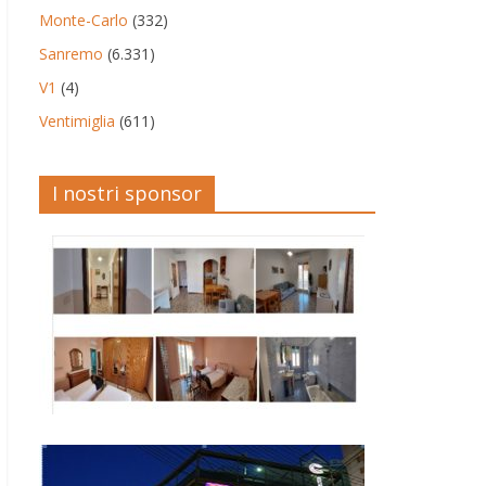
Monte-Carlo
(332)
Sanremo
(6.331)
V1
(4)
Ventimiglia
(611)
I nostri sponsor