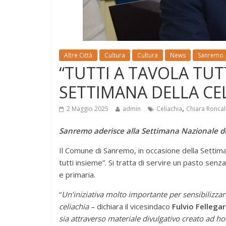
Altre Città
Cultura
Cultura
News
Sanremo
“TUTTI A TAVOLA TUTT
SETTIMANA DELLA CE
,
2 Maggio 2025
admin
Celiachia
Chiara Roncal
Sanremo aderisce alla Settimana Nazionale della
Il Comune di Sanremo, in occasione della Settimana
tutti insieme”. Si tratta di servire un pasto senza
e primaria.
“
Un’iniziativa molto importante per sensibilizzar
celiachia
– dichiara il vicesindaco
Fulvio Fellega
sia attraverso materiale divulgativo creato ad h