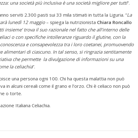
zza: una società più inclusiva è una società migliore per tutti
”.
no serviti 2.300 pasti sui 33 mila stimati in tutta la Liguria. “
La
 sarà lunedì 12 maggio
– spiega la nutrizionista
Chiara Roncallo
ti insieme’ trova il suo razionale nel fatto che all’interno delle
iaci o con specifiche intolleranze riguardo il glutine, con la
 conoscenza e consapevolezza tra i loro coetanei, promuovendo
e alimentari di ciascuno. In tal senso, si ringrazia sentitamente
niziativa che permette la divulgazione di informazioni su una
come la celiachia
”.
lpisce una persona ogni 100. Chi ha questa malattia non può
va in alcuni cereali come il grano e l’orzo. Chi è celiaco non può
ne o torte.
azione Italiana Celiachia.