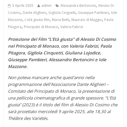
,
3 Aprile 2025
admin
Alessandra Bertoncini
Alessio Di
,
,
,
,
Cosimo
Dante Alighieri
Gigliola Cinguetti
Giuseppe Pambieri
Iole
,
,
,
,
Mazzone
L'età giusta film
Maria Betti
Maurizio di Maggio
Paola
,
,
Pitagora
Principato di Monaco
Valeria Fabrizi
Proiezione del Film “L’Età giusta” di Alessio Di Cosimo
nel Principato di Monaco, con Valeria Fabrizi, Paola
Pitagora, Gigliola Cinquetti, Giuliana Lojodice,
Giuseppe Pambieri, Alessandro Bertoncini e Iole
Mazzone.
Non poteva mancare anche quest’anno nella
programmazione dell’Associazione Dante Alighieri –
Comitato del Principato di Monaco, la presentazione di
una pellicola cinematografica di grande spessore. “L’Età
giusta” (2023) è il titolo del film di Alessio Di Cosimo che
sarà proiettato mercoledì 9 aprile 2025, alle 18,30 al
Théâtre des Variétés.