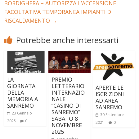
BORDIGHERA – AUTORIZZA L’ACCENSIONE
FACOLTATIVA TEMPORANEA IMPIANTI DI
RISCALDAMENTO
→
Potrebbe anche interessarti
LA
PREMIO
GIORNATA
LETTERARIO
APERTE LE
DELLA
INTERNAZIO
ISCRIZIONI
MEMORIA A
NALE
AD AREA
SANREMO
“CASINO DI
SANREMO
SANREMO”
23 Gennaio
30 Settembre
SABATO 8
2025
0
2021
0
NOVEMBRE
2025