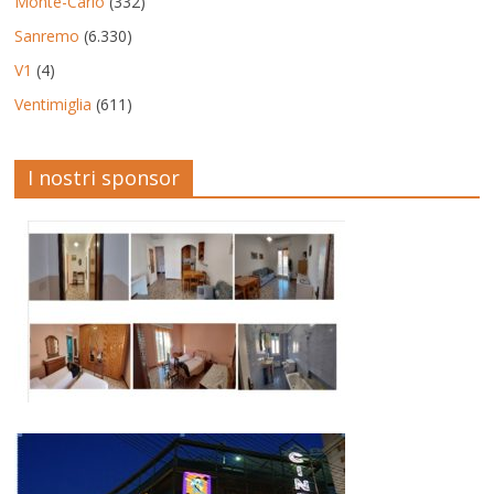
Monte-Carlo
(332)
Sanremo
(6.330)
V1
(4)
Ventimiglia
(611)
I nostri sponsor