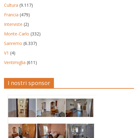
Cultura
(9.117)
Francia
(479)
Interviste
(2)
Monte-Carlo
(332)
Sanremo
(6.337)
V1
(4)
Ventimiglia
(611)
I nostri sponsor