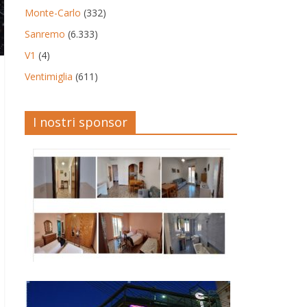
Monte-Carlo
(332)
Sanremo
(6.333)
V1
(4)
Ventimiglia
(611)
I nostri sponsor