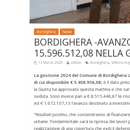
Bordighera
News
BORDIGHERA -AVANZO
15.596.512,08 NELLA
,
13 Marzo 2025
admin
Bordighera
Vittorio In
La gestione 2024 del Comune di Bordighera c
di cui disponibile € 5.408.956,08;
è il dato pri
la Giunta ha approvato questa mattina e che sar
seduta. Sono invece pari a € 8.515.448,87 le riso
ed € 1.672.107,13 l’avanzo destinato a investime
“Risultati positivi, che consentiranno di finanziar
urbane. Fondamentale sarà la ripresa dei lavori pe
realizzazione di una copertura che eviti il deter