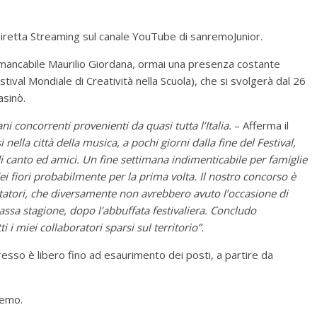
 in diretta Streaming sul canale YouTube di sanremoJunior.
mmancabile Maurilio Giordana, ormai una presenza costante
estival Mondiale di Creatività nella Scuola), che si svolgerà dal 26
asinò.
 concorrenti provenienti da quasi tutta l’Italia.
– Afferma il
 nella città della musica, a pochi giorni dalla fine del Festival,
di canto ed amici. Un fine settimana indimenticabile per famiglie
dei fiori probabilmente per la prima volta. Il nostro concorso è
tatori, che diversamente non avrebbero avuto l’occasione di
assa stagione, dopo l’abbuffata festivaliera. Concludo
i i miei collaboratori sparsi sul territorio”.
ngresso è libero fino ad esaurimento dei posti, a partire da
remo.