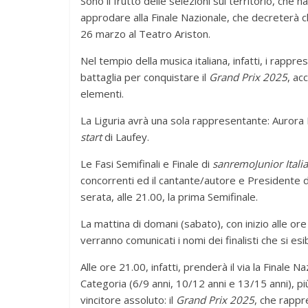
Sono il frutto delle selezioni sul territorio, che h
approdare alla Finale Nazionale, che decreterà chi
26 marzo al Teatro Ariston.
Nel tempio della musica italiana, infatti, i rapp
battaglia per conquistare il
Grand Prix 2025
, ac
elementi.
La Liguria avrà una sola rappresentante: Aurora 
start
di Laufey.
Le Fasi Semifinali e Finale di
sanremoJunior Italia
concorrenti ed il cantante/autore e Presidente di
serata, alle 21.00, la prima Semifinale.
La mattina di domani (sabato), con inizio alle or
verranno comunicati i nomi dei finalisti che si esi
Alle ore 21.00, infatti, prenderà il via la Finale N
Categoria (6/9 anni, 10/12 anni e 13/15 anni), più
vincitore assoluto: il
Grand Prix 2025
, che rappr