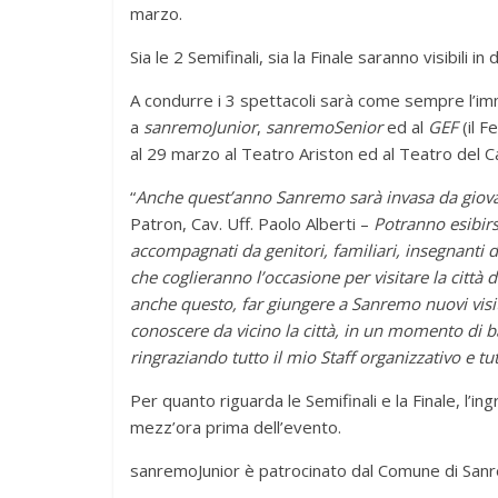
marzo.
Sia le 2 Semifinali, sia la Finale saranno visibili
A condurre i 3 spettacoli sarà come sempre l’i
a
sanremoJunior
,
sanremoSenior
ed al
GEF
(il F
al 29 marzo al Teatro Ariston ed al Teatro del C
“
Anche quest’anno Sanremo sarà invasa da giovani
Patron, Cav. Uff. Paolo Alberti –
Potranno esibirsi
accompagnati da genitori, familiari, insegnanti 
che coglieranno l’occasione per visitare la città 
anche questo, far giungere a Sanremo nuovi visi
conoscere da vicino la città, in un momento di b
ringraziando tutto il mio Staff organizzativo e tutt
Per quanto riguarda le Semifinali e la Finale, l’i
mezz’ora prima dell’evento.
sanremoJunior è patrocinato dal Comune di San