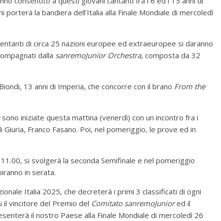
anno consentito a questi giovani cantanti fra i 6 ed i 15 anni di
 porterà la bandiera dell’Italia alla Finale Mondiale di mercoledì
resentanti di circa 25 nazioni europee ed extraeuropee si daranno
compagnati dalla
sanremoJunior Orchestra
, composta da 32
Biondi, 13 anni di Imperia, che concorre con il brano
From the
sono iniziate questa mattina (venerdì) con un incontro fra i
 Giuria, Franco Fasano. Poi, nel pomeriggio, le prove ed in
e 11.00, si svolgerà la seconda Semifinale e nel pomeriggio
biranno in serata.
azionale Italia 2025, che decreterà i primi 3 classificati di ogni
 il vincitore del Premio del
Comitato sanremoJunior
ed il
esenterà il nostro Paese alla Finale Mondiale di mercoledì 26