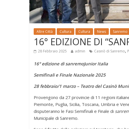
Altre Città
Cultura
Cultura
News
Sanremo
16° EDIZIONE DI “SA
,
28 Febbraio 2025
admin
Casinò di Sanremo
P
16° edizione di sanremoJunior Italia
Semifinali e Finale Nazionale 2025
28 febbraio/1 marzo – Teatro del Casinò Muni
Provengono da 27 provincie di 11 regioni italian
Piemonte, Puglia, Sicilia, Toscana, Umbria e Ven
disputeranno le Fasi Semifinali e Finale di
sanremo
Municipale di Sanremo.