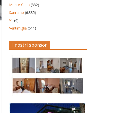
Monte-Carlo
(332)
Sanremo
(6.335)
V1
(4)
Ventimiglia
(611)
I nostri sponsor