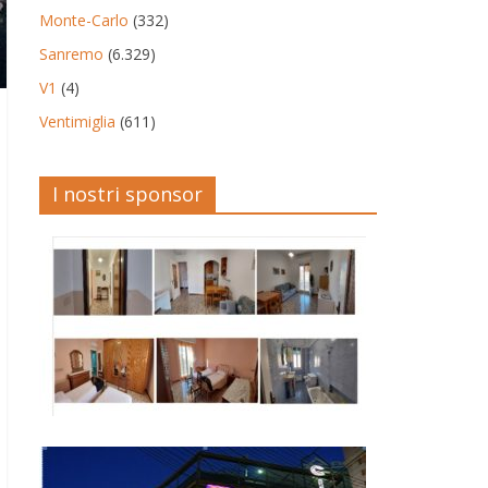
Monte-Carlo
(332)
Sanremo
(6.329)
V1
(4)
Ventimiglia
(611)
I nostri sponsor