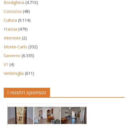
Bordighera
(4.710)
Concorso
(48)
Cultura
(9.114)
Francia
(479)
Interviste
(2)
Monte-Carlo
(332)
Sanremo
(6.335)
V1
(4)
Ventimiglia
(611)
I nostri sponsor