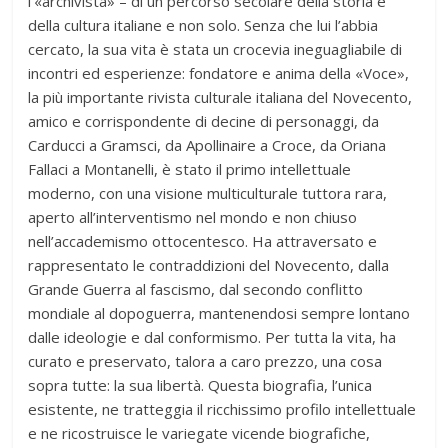
l’«archivista» – di un percorso secolare della storia e
della cultura italiane e non solo. Senza che lui l’abbia
cercato, la sua vita è stata un crocevia ineguagliabile di
incontri ed esperienze: fondatore e anima della «Voce»,
la più importante rivista culturale italiana del Novecento,
amico e corrispondente di decine di personaggi, da
Carducci a Gramsci, da Apollinaire a Croce, da Oriana
Fallaci a Montanelli, è stato il primo intellettuale
moderno, con una visione multiculturale tuttora rara,
aperto all’interventismo nel mondo e non chiuso
nell’accademismo ottocentesco. Ha attraversato e
rappresentato le contraddizioni del Novecento, dalla
Grande Guerra al fascismo, dal secondo conflitto
mondiale al dopoguerra, mantenendosi sempre lontano
dalle ideologie e dal conformismo. Per tutta la vita, ha
curato e preservato, talora a caro prezzo, una cosa
sopra tutte: la sua libertà. Questa biografia, l’unica
esistente, ne tratteggia il ricchissimo profilo intellettuale
e ne ricostruisce le variegate vicende biografiche,