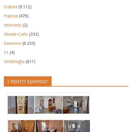
Cultura
(9.112)
Francia
(479)
Interviste
(2)
Monte-Carlo
(332)
Sanremo
(6.333)
V1
(4)
Ventimiglia
(611)
I nostri sponsor