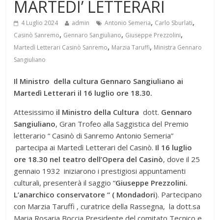
MARTEDI’ LETTERARI
,
,
4 Luglio 2024
admin
Antonio Semeria
Carlo Sburlati
,
,
,
Casinò Sanremo
Gennaro Sangiuliano
Giuseppe Prezzolini
,
,
Martedì Letterari Casinò Sanremo
Marzia Taruffi
Ministra Gennaro
Sangiuliano
Il Ministro della cultura Gennaro Sangiuliano ai
Martedì Letterari il 16 luglio ore 18.30.
Attesissimo
il Ministro della Cultura
dott.
Gennaro
Sangiuliano
, Gran Trofeo alla Saggistica del Premio
letterario “ Casinò di Sanremo Antonio Semeria”
partecipa ai Martedì Letterari del Casinò.
Il 16 luglio
ore 18.30 nel teatro dell’Opera del Casinò
, dove il 25
gennaio 1932 iniziarono i prestigiosi appuntamenti
culturali, presenterà il saggio “
Giuseppe Prezzolini.
L’anarchico conservatore “ ( Mondadori
). Partecipano
con Marzia Taruffi , curatrice della Rassegna, la dott.sa
Maria Rosaria Boccia Presidente del comitato Tecnico e