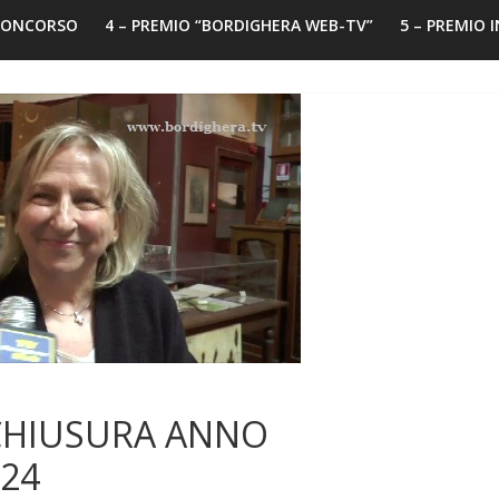
 CONCORSO
4 – PREMIO “BORDIGHERA WEB-TV”
5 – PREMIO 
 CHIUSURA ANNO
24