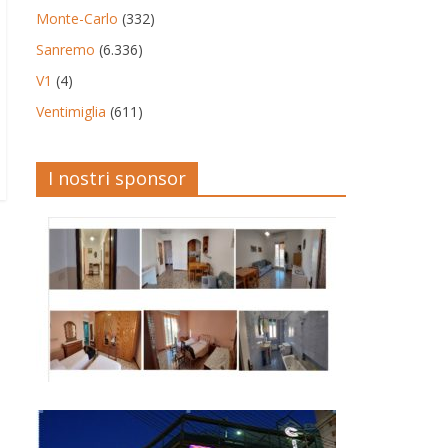
Monte-Carlo
(332)
Sanremo
(6.336)
V1
(4)
Ventimiglia
(611)
I nostri sponsor