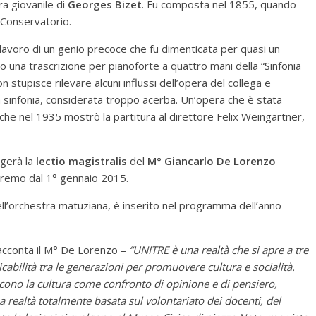
ra giovanile di
Georges Bizet
. Fu composta nel 1855, quando
 Conservatorio.
polavoro di un genio precoce che fu dimenticata per quasi un
 una trascrizione per pianoforte a quattro mani della “Sinfonia
 stupisce rilevare alcuni influssi dell’opera del collega e
a sinfonia, considerata troppo acerba. Un’opera che è stata
 che nel 1935 mostrò la partitura al direttore Felix Weingartner,
lgerà la
lectio magistralis
del
M° Giancarlo De Lorenzo
anremo dal 1° gennaio 2015.
ll’orchestra matuziana, è inserito nel programma dell’anno
acconta il M° De Lorenzo –
“UNITRE è una realtà che si apre a tre
cabilità tra le generazioni per promuovere cultura e socialità.
cono la cultura come confronto di opinione e di pensiero,
realtà totalmente basata sul volontariato dei docenti, del