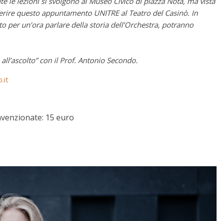
te le lezioni si svolgono al Museo Civico di piazza Nota, ma vista
ferire questo appuntamento UNITRE al Teatro del Casinò. In
 per un’ora parlare della storia dell’Orchestra, potranno
all’ascolto” con il Prof. Antonio Secondo.
.it
nvenzionate: 15 euro