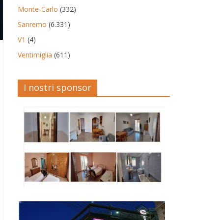
Monte-Carlo
(332)
Sanremo
(6.331)
V1
(4)
Ventimiglia
(611)
I nostri sponsor