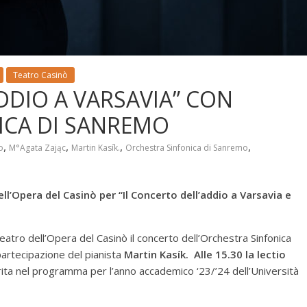
Teatro Casinò
DDIO A VARSAVIA” CON
ICA DI SANREMO
,
,
,
,
o
M°Agata Zając
Martin Kasík.
Orchestra Sinfonica di Sanremo
ll’Opera del Casinò per “Il Concerto dell’addio a Varsavia e
atro dell’Opera del Casinò il concerto dell’Orchestra Sinfonica
partecipazione del pianista
Martin Kasík.
Alle 15.30 la lectio
ita nel programma per l’anno accademico ‘23/’24 dell’Università