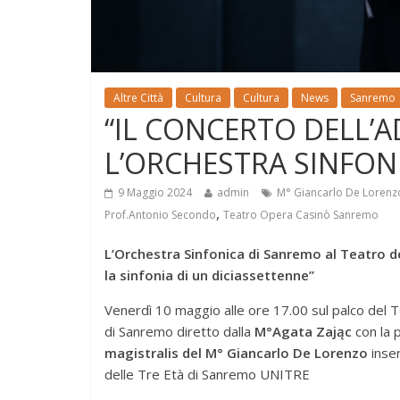
Altre Città
Cultura
Cultura
News
Sanremo
“IL CONCERTO DELL’A
L’ORCHESTRA SINFON
9 Maggio 2024
admin
M° Giancarlo De Lorenz
,
Prof.Antonio Secondo
Teatro Opera Casinò Sanremo
L’Orchestra Sinfonica di Sanremo al Teatro de
la sinfonia di un diciassettenne”
Venerdì 10 maggio alle ore 17.00 sul palco del Te
di Sanremo diretto dalla
M°Agata Zając
con la 
magistralis del M° Giancarlo De Lorenzo
inser
delle Tre Età di Sanremo UNITRE