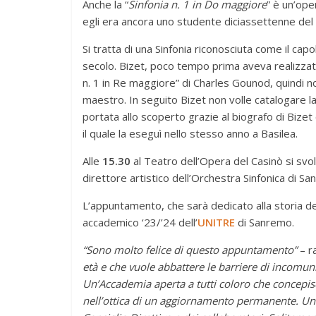
Anche la “
Sinfonia n. 1 in Do maggiore
” è un’ope
egli era ancora uno studente diciassettenne del
Si tratta di una Sinfonia riconosciuta come il ca
secolo. Bizet, poco tempo prima aveva realizzato
n. 1 in Re maggiore” di Charles Gounod, quindi non
maestro. In seguito Bizet non volle catalogare l
portata allo scoperto grazie al biografo di Bizet
il quale la eseguì nello stesso anno a Basilea.
Alle
15.30
al Teatro dell’Opera del Casinò si svo
direttore artistico dell’Orchestra Sinfonica di S
L’appuntamento, che sarà dedicato alla storia de
accademico ‘23/’24 dell’
UNITRE
di Sanremo.
“Sono molto felice di questo appuntamento”
– r
età e che vuole abbattere le barriere di incomuni
Un’Accademia aperta a tutti coloro che concepis
nell’ottica di un aggiornamento permanente. Una 