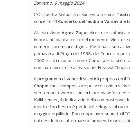
Sanremo, 9 maggio 2024
L’Orchestra Sinfonica di Sanremo torna al
Teatro
concerto
“Il Concerto dell’addio a Varsavia e l
Alla direzione
Agata Zając
, direttrice sinfonica
importanti pianisti cechi del momento. Vincitore d
numerosi premi prestigiosi, Kasík ha al suo attiv
primavera di Praga del 1998, del Concorso per gi
2000 e altri riconoscimenti. Come solista si è e
nominato direttore artistico del Festival Chopin
Il programma di venerdì si aprirà proprio con il “
Chopin
che il compositore polacco iniziò a scriv
suo tempo, ovvero i concerti per pianoforte di
Kalkbrenner, il dedicatario della composizione. In
mentre l’orchestra è per lo più relegata al ruolo
maggior equilibrio. Poco dopo aver suonato il “
C
dal desiderio di affermarsi in ambienti musicali p