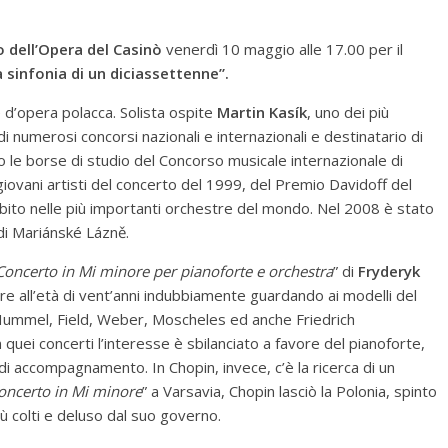
 dell’Opera del Casinò
venerdì 10 maggio alle 17.00 per il
a sinfonia di un diciassettenne”.
 e d’opera polacca. Solista ospite
Martin Kasík
, uno dei più
i numerosi concorsi nazionali e internazionali e destinatario di
o le borse di studio del Concorso musicale internazionale di
ovani artisti del concerto del 1999, del Premio Davidoff del
sibito nelle più importanti orchestre del mondo. Nel 2008 è stato
 di Mariánské Lázně.
Concerto in Mi minore per pianoforte e orchestra
” di
Fryderyk
ere all’età di vent’anni indubbiamente guardando ai modelli del
 Hummel, Field, Weber, Moscheles ed anche Friedrich
 quei concerti l’interesse è sbilanciato a favore del pianoforte,
 di accompagnamento. In Chopin, invece, c’è la ricerca di un
oncerto in Mi minore
” a Varsavia, Chopin lasciò la Polonia, spinto
iù colti e deluso dal suo governo.