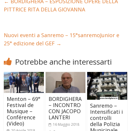
←
BORDIGHERA – ESPOSIZIONE OPERE DELLA
PITTRICE RITA DELLA GIOVANNA
Nuovi eventi a Sanremo – 15°sanremoJunior e
25° edizione del GEF
→
Potrebbe anche interessarti
Menton – 69°
BORDIGHERA
Festival de
– INCONTRO
Sanremo –
Musique –
CON JACOPO
Intensificati i
Conférence
LANTERI
controlli
(Video)
della Polizia
16 Maggio 2018
Municipale
20 Aprile 2018