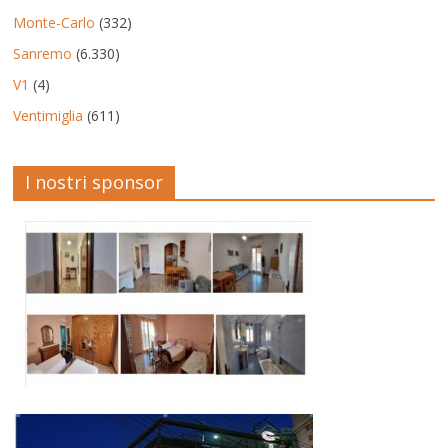
Monte-Carlo
(332)
Sanremo
(6.330)
V1
(4)
Ventimiglia
(611)
I nostri sponsor