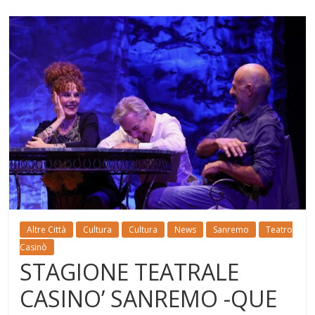
Altre Città
Cultura
Cultura
News
Sanremo
Teatro
Casinò
STAGIONE TEATRALE
CASINO’ SANREMO -QUE