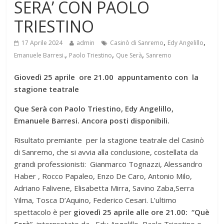
SERA’ CON PAOLO
TRIESTINO
,
,
17 Aprile 2024
admin
Casinò di Sanremo
Edy Angelillo
,
,
,
Emanuele Barresi.
Paolo Triestino
Que Serà
Sanremo
Giovedì 25 aprile ore 21.00 appuntamento con la
stagione teatrale
Que Serà con Paolo Triestino, Edy Angelillo,
Emanuele Barresi. Ancora posti disponibili.
Risultato premiante per la stagione teatrale del Casinò
di Sanremo, che si avvia alla conclusione, costellata da
grandi professionisti: Gianmarco Tognazzi, Alessandro
Haber , Rocco Papaleo, Enzo De Caro, Antonio Milo,
Adriano Falivene, Elisabetta Mirra, Savino Zaba,Serra
Yilma, Tosca D’Aquino, Federico Cesari. L’ultimo
spettacolo è per
giovedì 25 aprile alle ore 21.00: “Què
Serà
” interpretato da Edy Angelillo, Paolo Triestino e