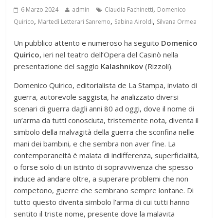
,
6 Marzo 2024
admin
Claudia Fachinetti
Domenico
,
,
,
Quirico
Martedì Letterari Sanremo
Sabina Airoldi
Silvana Ormea
Un pubblico attento e numeroso ha seguito
Domenico
Quirico,
ieri nel teatro dell’Opera del Casinò nella
presentazione del saggio
Kalashnikov
(Rizzoli).
Domenico Quirico, editorialista de La Stampa, inviato di
guerra, autorevole saggista, ha analizzato diversi
scenari di guerra dagli anni 80 ad oggi, dove il nome di
un’arma da tutti conosciuta, tristemente nota, diventa il
simbolo della malvagità della guerra che sconfina nelle
mani dei bambini, e che sembra non aver fine. La
contemporaneità è malata di indifferenza, superficialità,
o forse solo di un istinto di sopravvivenza che spesso
induce ad andare oltre, a superare problemi che non
competono, guerre che sembrano sempre lontane. Di
tutto questo diventa simbolo l’arma di cui tutti hanno
sentito il triste nome, presente dove la malavita