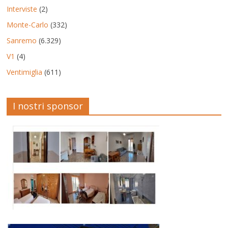
Interviste
(2)
Monte-Carlo
(332)
Sanremo
(6.329)
V1
(4)
Ventimiglia
(611)
I nostri sponsor