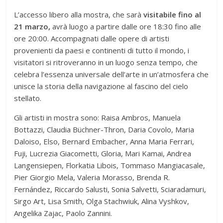
L’accesso libero alla mostra, che sarà
visitabile fino al
21 marzo,
avrà luogo a partire dalle ore 18:30 fino alle
ore 20:00. Accompagnati dalle opere di artisti
provenienti da paesi e continenti di tutto il mondo, i
visitatori si ritroveranno in un luogo senza tempo, che
celebra l’essenza universale dell’arte in un’atmosfera che
unisce la storia della navigazione al fascino del cielo
stellato.
Gli artisti in mostra sono: Raisa Ambros, Manuela
Bottazzi, Claudia Büchner-Thron, Daria Covolo, Maria
Daloiso, Elso, Bernard Embacher, Anna Maria Ferrari,
Fuji, Lucrezia Giacometti, Gloria, Mari Kamai, Andrea
Langensiepen, Florkatia Libois, Tommaso Mangiacasale,
Pier Giorgio Mela, Valeria Morasso, Brenda R.
Fernández, Riccardo Salusti, Sonia Salvetti, Sciaradamuri,
Sirgo Art, Lisa Smith, Olga Stachwiuk, Alina Vyshkov,
Angelika Zajac, Paolo Zannini.