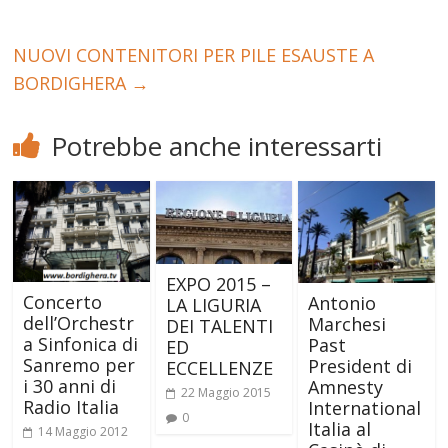
NUOVI CONTENITORI PER PILE ESAUSTE A
BORDIGHERA
→
Potrebbe anche interessarti
EXPO 2015 –
Concerto
Antonio
LA LIGURIA
dell’Orchestr
Marchesi
DEI TALENTI
a Sinfonica di
Past
ED
Sanremo per
President di
ECCELLENZE
i 30 anni di
Amnesty
22 Maggio 2015
Radio Italia
International
0
Italia al
14 Maggio 2012