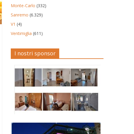
Monte-Carlo
(332)
Sanremo
(6.329)
V1
(4)
Ventimiglia
(611)
I nostri sponsor