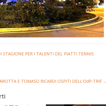
 STAGIONE PER I TALENTI DEL PIATTI TENNIS
OTTA E TOMASO RICARDI OSPITI DELL’OdP-TRIF
ti