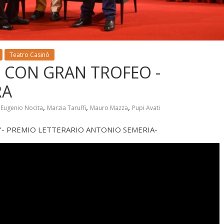
Teatro Casinò
O CON GRAN TROFEO -
RA
,
,
,
,
Eugenio Nocita
Marzia Taruffi
Mauro Mazza
Pupi Avati
’- PREMIO LETTERARIO ANTONIO SEMERIA-