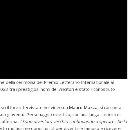
 della cerimonia del Premio Letterario Internazionale al
3 tra i prestigiosi nomi dei vincitori è stato riconosciuto
scrittore intervistato nel video da
Mauro Mazza,
si racconta
 sua gioventù. Personaggio eclettico, con una lunga carriera e
 afferma : “
Sono diventato vecchio continuando a sperare
che la
 offerto moltissime opportunità per diventare famoso e ricevere