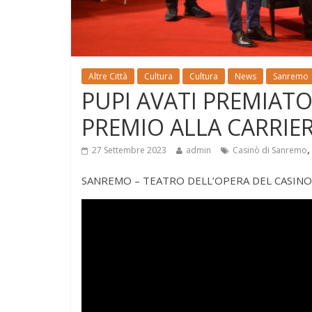
Altre Città
Cultura
Cultura
News
Sanremo
PUPI AVATI PREMIAT
PREMIO ALLA CARRIE
27 Settembre 2023
admin
Casinò di Sanremo
SANREMO – TEATRO DELL’OPERA DEL CASINO