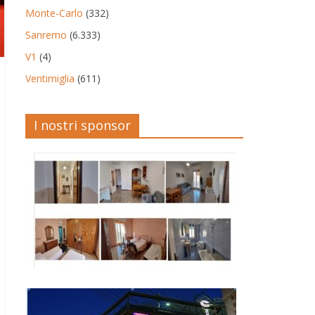
Monte-Carlo
(332)
Sanremo
(6.333)
V1
(4)
Ventimiglia
(611)
I nostri sponsor