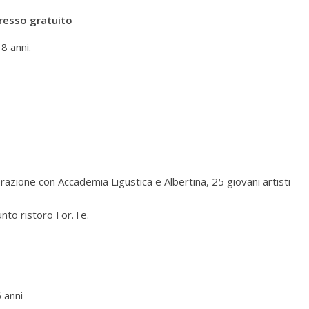
resso gratuito
18 anni.
borazione con Accademia Ligustica e Albertina, 25 giovani artisti
unto ristoro For.Te.
6 anni