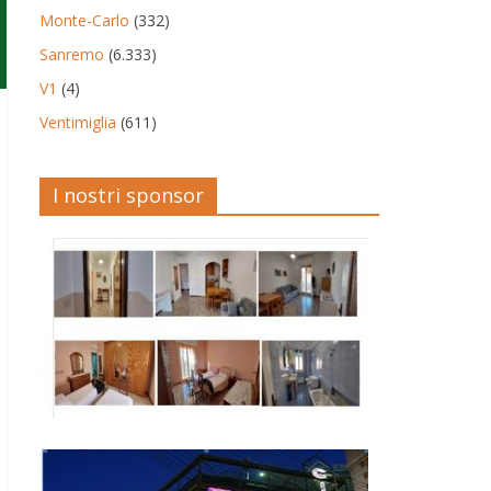
Monte-Carlo
(332)
Sanremo
(6.333)
V1
(4)
Ventimiglia
(611)
I nostri sponsor