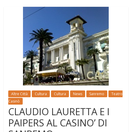
Altre Città
Cultura
Cultura
News
Sanremo
Teatro
Casinò
CLAUDIO LAURETTA E I
PAIPERS AL CASINO’ DI