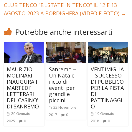
CLUB TENCO “E…STATE IN TENCO” IL 12 E 13
AGOSTO 2023 A BORDIGHERA (VIDEO E FOTO)
→
Potrebbe anche interessarti
MAURIZIO
Sanremo –
VENTIMIGLIA
MOLINARI
Un Natale
– SUCCESSO
INAUGURA I
ricco di
DI PUBBLICO
MARTEDI’
eventi per
PER LA PISTA
LETTERARI
grandi e
DI
DEL CASINO’
piccini
PATTINAGGI
DI SANREMO
O
22 Novembre
20 Gennaio
19 Gennaio
2017
0
2025
0
2018
0