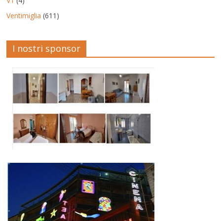
V1
(4)
Ventimiglia
(611)
I nostri sponsor