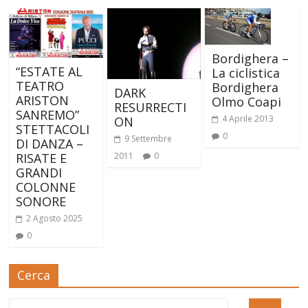
Bordighera –
“ESTATE AL
La ciclistica
TEATRO
Bordighera
DARK
ARISTON
Olmo Coapi
RESURRECTI
SANREMO”
4 Aprile 2013
ON
STETTACOLI
0
9 Settembre
DI DANZA –
2011
0
RISATE E
GRANDI
COLONNE
SONORE
2 Agosto 2025
0
Cerca