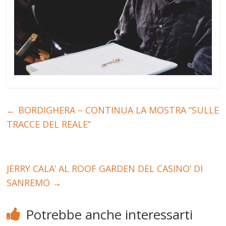
←
BORDIGHERA – CONTINUA LA MOSTRA “SULLE
TRACCE DEL REALE”
JERRY CALA’ AL ROOF GARDEN DEL CASINO’ DI
SANREMO
→
Potrebbe anche interessarti