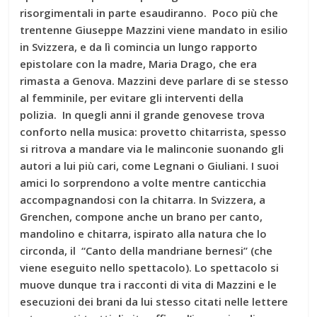
risorgimentali in parte esaudiranno. Poco più che
trentenne Giuseppe Mazzini viene mandato in esilio
in Svizzera, e da lì comincia un lungo rapporto
epistolare con la madre, Maria Drago, che era
rimasta a Genova. Mazzini deve parlare di se stesso
al femminile, per evitare gli interventi della
polizia. In quegli anni il grande genovese trova
conforto nella musica: provetto chitarrista, spesso
si ritrova a mandare via le malinconie suonando gli
autori a lui più cari, come Legnani o Giuliani. I suoi
amici lo sorprendono a volte mentre canticchia
accompagnandosi con la chitarra. In Svizzera, a
Grenchen, compone anche un brano per canto,
mandolino e chitarra, ispirato alla natura che lo
circonda, il “Canto della mandriane bernesi” (che
viene eseguito nello spettacolo). Lo spettacolo si
muove dunque tra i racconti di vita di Mazzini e le
esecuzioni dei brani da lui stesso citati nelle lettere