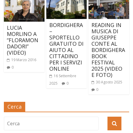
BORDIGHERA
READING IN
LUCIA
–
MUSICA DI
MORLINO A
SPORTELLO
GIUSEPPE
“FLORAMON
GRATUITO DI
CONTE AL
DADORI”
AIUTO AL
BORDIGHERA
(VIDEO)
CITTADINO
BOOK
19 Marzo 2016
PER I SERVIZI
FESTIVAL
0
ONLINE
2025 (VIDEO
E FOTO)
16 Settembre
30 Agosto 2025
2025
0
0
Cerca