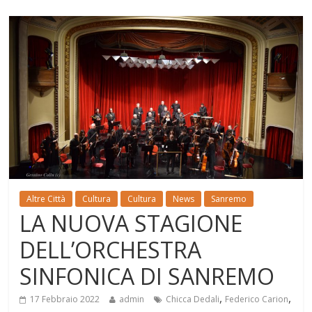
Altre Città
Cultura
Cultura
News
Sanremo
LA NUOVA STAGIONE
DELL’ORCHESTRA
SINFONICA DI SANREMO
,
,
17 Febbraio 2022
admin
Chicca Dedali
Federico Carion