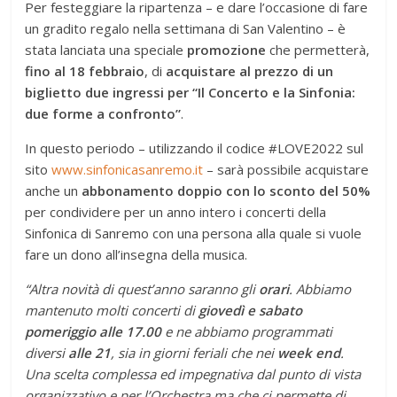
Per festeggiare la ripartenza – e dare l’occasione di fare
un gradito regalo nella settimana di San Valentino – è
stata lanciata una speciale
promozione
che permetterà,
fino al 18 febbraio
, di
acquistare al prezzo di un
biglietto due ingressi per “Il Concerto e la Sinfonia:
due forme a confronto”
.
In questo periodo – utilizzando il codice #LOVE2022 sul
sito
www.sinfonicasanremo.it
– sarà possibile acquistare
anche un
abbonamento doppio con lo sconto del 50%
per condividere per un anno intero i concerti della
Sinfonica di Sanremo con una persona alla quale si vuole
fare un dono all’insegna della musica.
“Altra novità di quest’anno saranno gli
orari
. Abbiamo
mantenuto molti concerti di
giovedì e sabato
pomeriggio alle 17.00
e ne abbiamo programmati
diversi
alle 21
, sia in giorni feriali che nei
week end
.
Una scelta complessa ed impegnativa dal punto di vista
organizzativo e per l’Orchestra ma che ci permette di