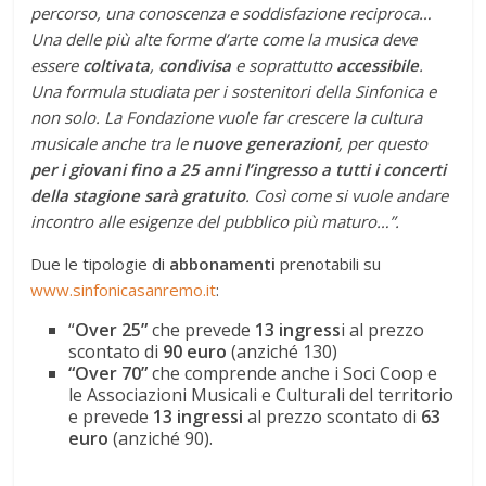
percorso, una conoscenza e soddisfazione reciproca…
Una delle più alte forme d’arte come la musica deve
essere
coltivata
,
condivisa
e soprattutto
accessibile
.
Una formula studiata per i sostenitori della Sinfonica e
non solo. La Fondazione vuole far crescere la cultura
musicale anche tra le
nuove generazioni
, per questo
per i giovani fino a 25 anni l’ingresso a tutti i concerti
della stagione sarà gratuito
. Così come si vuole andare
incontro alle esigenze del pubblico più maturo…”.
Due le tipologie di
abbonamenti
prenotabili su
www.sinfonicasanremo.it
:
“
Over 25”
che prevede
13 ingress
i al prezzo
scontato di
90 euro
(anziché 130)
“Over 70”
che comprende anche i Soci Coop e
le Associazioni Musicali e Culturali del territorio
e prevede
13 ingressi
al prezzo scontato di
63
euro
(anziché 90).