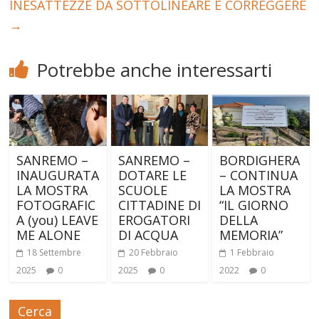
INESATTEZZE DA SOTTOLINEARE E CORREGGERE
→
Potrebbe anche interessarti
SANREMO –
SANREMO –
BORDIGHERA
INAUGURATA
DOTARE LE
– CONTINUA
LA MOSTRA
SCUOLE
LA MOSTRA
FOTOGRAFIC
CITTADINE DI
“IL GIORNO
A (you) LEAVE
EROGATORI
DELLA
ME ALONE
DI ACQUA
MEMORIA”
18 Settembre
20 Febbraio
1 Febbraio
2025
0
2025
0
2022
0
Cerca