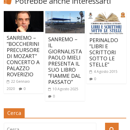
Potrebbe anche interessarti
SANREMO –
SANREMO –
PERINALDO
“BOCCHERINI
IL
“LIBRI E
PRECURSORE
GIORNALISTA
SCRITTORI
DI MOZART”
PAOLO MIELI
SOTTO LE
CONCERTO A
PRESENTA IL
STELLE”
PALAZZO
SUO LIBRO
4 Agosto 2015
ROVERIZIO
“FIAMME DAL
0
PASSATO”
22 Gennaio
2020
0
10 Agosto 2025
0
Cerca