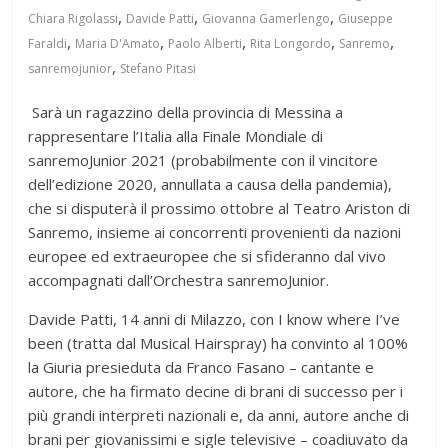
,
,
,
Chiara Rigolassi
Davide Patti
Giovanna Gamerlengo
Giuseppe
,
,
,
,
,
Faraldi
Maria D'Amato
Paolo Alberti
Rita Longordo
Sanremo
,
sanremojunior
Stefano Pitasi
Sarà un ragazzino della provincia di Messina a
rappresentare l’Italia alla Finale Mondiale di
sanremoJunior 2021 (probabilmente con il vincitore
dell’edizione 2020, annullata a causa della pandemia),
che si disputerà il prossimo ottobre al Teatro Ariston di
Sanremo, insieme ai concorrenti provenienti da nazioni
europee ed extraeuropee che si sfideranno dal vivo
accompagnati dall’Orchestra sanremoJunior.
Davide Patti, 14 anni di Milazzo, con I know where I’ve
been (tratta dal Musical Hairspray) ha convinto al 100%
la Giuria presieduta da Franco Fasano – cantante e
autore, che ha firmato decine di brani di successo per i
più grandi interpreti nazionali e, da anni, autore anche di
brani per giovanissimi e sigle televisive – coadiuvato da