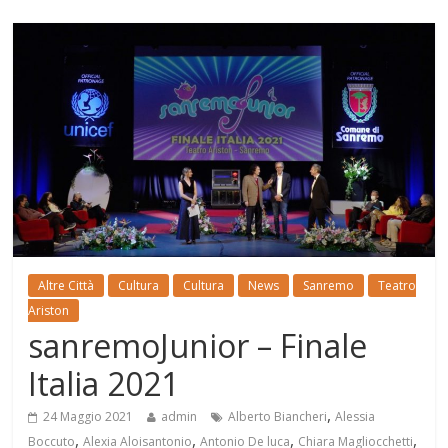
Altre Città
Cultura
Cultura
News
Sanremo
Teatro
Ariston
sanremoJunior – Finale
Italia 2021
,
24 Maggio 2021
admin
Alberto Biancheri
Alessia
,
,
,
,
Boccuto
Alexia Aloisantonio
Antonio De luca
Chiara Magliocchetti