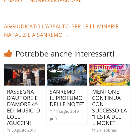
AGGIUDICATO L’APPALTO PER LE LUMINARIE
NATALIZIE A SANREMO
→
Potrebbe anche interessarti
RASSEGNA
SANREMO –
MENTONE –
D’AUTORE E
IL PROFUMO
CONTINUA
D’AMORE 4^
DELLE NOTE”
CON
ED. MUSICI DI
SUCCESSO LA
11 Luglio 2019
LOLLI
“FESTA DEL
0
/GUCCINI
LIMONE”
6 Agosto 2017
24 Febbraio