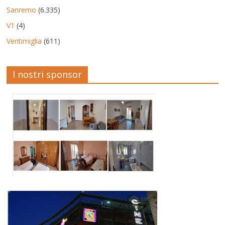
Sanremo
(6.335)
V1
(4)
Ventimiglia
(611)
I nostri sponsor