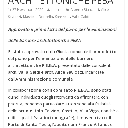
ARCHITETTONICHE PEBA
,
27 Novembre 2020
admin
Alberto Biancheri
Alice
,
,
,
Saviozzi
Massimo Donzella
Sanremo
Valia Galdi
Approvato il primo lotto del piano per le eliminazioni
delle barriere architettoniche PEBA
E’ stato approvato dalla Giunta comunale il
primo lotto
del
piano per l’eliminazione delle barriere
architettoniche P.E.B.A
. presentato dalle consulenti
arch.
Valia Galdi
e arch.
Alice Saviozzi
, incaricate
dall’
Amministrazione comunale
.
In collaborazione con il
comitato P.E.B.A
., sono stati
quindi individuati quegli interventi da affrontare con
priorità, ponendo particolare attenzione alla fruibilità
delle
scuole Italo Calvino
,
Castillo
,
Villa Vigo
, nonché a
edifici quali il
Palafiori (anagrafe)
, il
museo civico
, il
Forte di Santa Tecla
, l’
auditorium Franco Alfano
, o