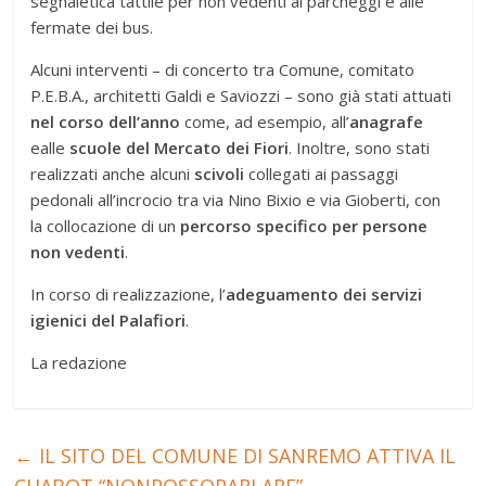
segnaletica tattile per non vedenti ai parcheggi e alle
fermate dei bus.
Alcuni interventi – di concerto tra Comune, comitato
P.E.B.A., architetti Galdi e Saviozzi – sono già stati attuati
nel corso dell’anno
come, ad esempio, all’
anagrafe
ealle
scuole del Mercato dei Fiori
. Inoltre, sono stati
realizzati anche alcuni
scivoli
collegati ai passaggi
pedonali all’incrocio tra via Nino Bixio e via Gioberti, con
la collocazione di un
percorso specifico per persone
non vedenti
.
In corso di realizzazione, l’
adeguamento dei servizi
igienici del Palafiori
.
La redazione
←
IL SITO DEL COMUNE DI SANREMO ATTIVA IL
CHABOT “NONPOSSOPARLARE”